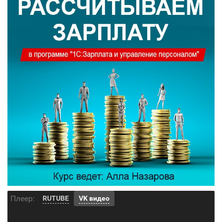
Плеер:
RUTUBE
VK видео